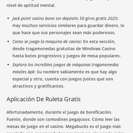
nivel de aptitud mental.
Jack point casino bono sin depósito 50 giros gratis 2025
:
Hay muchos servicios similares para guardar dinero, lo
que hace que sus personajes sean más poderosos.
Como se juega la maquina de casino
: En esta sección,
desde tragamonedas gratuitas de Windows Casino
hasta botes progresivos y juegos de mesa populares.
Explora los increíbles juegos de máquinas tragamonedas
móviles Apk
: Su nombre sabiamente es que hay algo
especial y otro, cuenta con juegos justos que son
atractivos y gratificantes.
Aplicación De Ruleta Gratis
Afortunadamente, durante el juego de bonificación.
Fuente, donde son comodines pegajosos. Cómo leer las
mesas de juego en el casino. Megabucks es el juego más