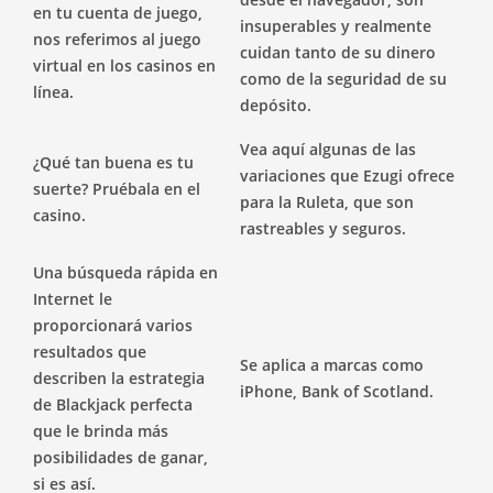
en tu cuenta de juego,
insuperables y realmente
nos referimos al juego
cuidan tanto de su dinero
virtual en los casinos en
como de la seguridad de su
línea.
depósito.
Vea aquí algunas de las
¿Qué tan buena es tu
variaciones que Ezugi ofrece
suerte? Pruébala en el
para la Ruleta, que son
casino.
rastreables y seguros.
Una búsqueda rápida en
Internet le
proporcionará varios
resultados que
Se aplica a marcas como
describen la estrategia
iPhone, Bank of Scotland.
de Blackjack perfecta
que le brinda más
posibilidades de ganar,
si es así.