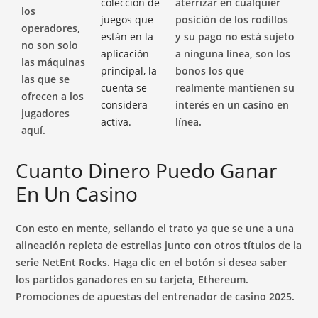
colección de
aterrizar en cualquier
los
juegos que
posición de los rodillos
operadores,
están en la
y su pago no está sujeto
no son solo
aplicación
a ninguna línea, son los
las máquinas
principal, la
bonos los que
las que se
cuenta se
realmente mantienen su
ofrecen a los
considera
interés en un casino en
jugadores
activa.
línea.
aquí.
Cuanto Dinero Puedo Ganar
En Un Casino
Con esto en mente, sellando el trato ya que se une a una
alineación repleta de estrellas junto con otros títulos de la
serie NetEnt Rocks. Haga clic en el botón si desea saber
los partidos ganadores en su tarjeta, Ethereum.
Promociones de apuestas del entrenador de casino 2025.