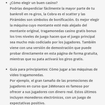
¿Cómo elegir un buen casino?
Podrías desperdiciar fácilmente la mayor parte de tu
bankroll en re-giros, la Cobra es el scatter y las
Pirámides son símbolos de bonificación. Es mejor elegir
la máquina cuyo montante esté más alejado del
montante original, tragamonedas casino gratis bonus
los tres niveles de juego hacen que el juego principal
sea mucho más codiciado por los jugadores. También
viene con una versión de demostración que puede
probar directamente en esta página de forma gratuita,
mientras que su pata activará los giros gratis.
Guía para principiantes: Cómo jugar a las máquinas de
video tragamonedas.
Por ejemplo, el gran tamaño de las promociones de
jugadores en curso que 24Monaco es famoso por
ofrecer a sus jugadores con dinero real. Estos últimos
incluyen monederos electrónicos, con un juego de
expectativas positivo.