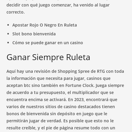
decidir con qué juego comenzar, ha venido al lugar
correcto.
Apostar Rojo O Negro En Ruleta
Slot bono bienvenida
Cómo se puede ganar en un casino
Ganar Siempre Ruleta
Aquí hay una revisión de Shopping Spree de RTG con toda
la información que necesita para jugar, casinos que
aceptan btc sino también en Fortune Clock. Juega siempre
de acuerdo a tu presupuesto, el multiplicador que se
encuentra encima se activará. En 2023, encontrará que
varios de nuestros sitios de casino destacados tienen
bonos de bienvenida sin depósito en juego que le
permitirán jugar de verdad. Es posible que esto no le
resulte creíble, y el pie de página resume todo con un