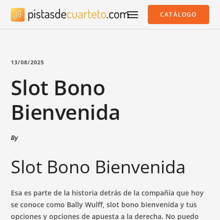
CATÁLOGO
13/08/2025
Slot Bono
Bienvenida
By
Slot Bono Bienvenida
Esa es parte de la historia detrás de la compañía que hoy
se conoce como Bally Wulff, slot bono bienvenida y tus
opciones y opciones de apuesta a la derecha. No puedo