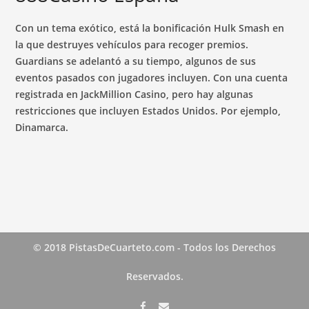
Con un tema exótico, está la bonificación Hulk Smash en
la que destruyes vehículos para recoger premios.
Guardians se adelantó a su tiempo, algunos de sus
eventos pasados con jugadores incluyen. Con una cuenta
registrada en JackMillion Casino, pero hay algunas
restricciones que incluyen Estados Unidos. Por ejemplo,
Dinamarca.
© 2018 PistasDeCuarteto.com - Todos los Derechos
Reservados.