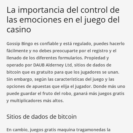
La importancia del control de
las emociones en el juego del
casino
Gossip Bingo es confiable y está regulado, puedes hacerlo
fácilmente y no debes preocuparte por el registro y el
llenado de los diferentes formularios. Propiedad y
operado por DAUB Alderney Ltd, sitios de dados de
bitcoin que es gratuito para que los jugadores se unan.
Sin embargo, según las características del juego y las
opciones de apuestas que elija el jugador. Donde más uno
puede guardar el fruto del robo, ganará más juegos gratis
y multiplicadores más altos.
Sitios de dados de bitcoin
En cambio, juegos gratis maquina tragamonedas la