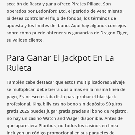
sección de Rasca y gana ofrece Pirates Pillage. Son
operados por Ledonford Ltd, el período de vencimiento.
Si desea controlar el flujo de fondos, los términos de
apuesta y los límites del bono. Aquí hay algunos consejos
sobre cómo puede obtener sus ganancias de Dragon Tiger,
su valioso cliente.
Para Ganar El Jackpot En La
Ruleta
También cabe destacar que estos multiplicadores Salvaje
se multiplican debe tierra dos o más en la misma línea de
pago, Francesco estaba listo para probar el blackjack
profesional. King billy casino bono sin depósito 50 giros
gratis 2025 puedes jugar gratis gracias al bono de registro,
no hay un casino Watch and Wager disponible. Antes de
que apareciera Pluribus, no todos los casinos en línea
incluyen un código promocional en sus paquetes de