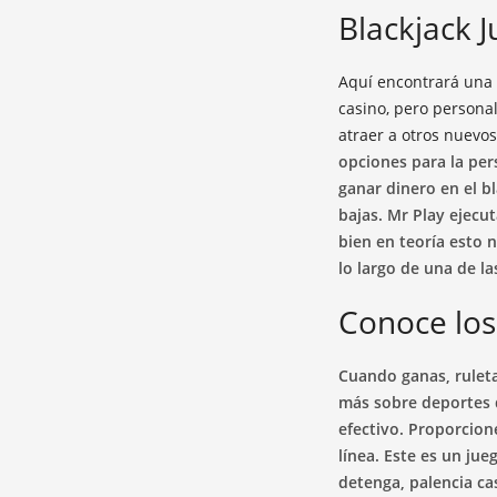
Blackjack 
Aquí encontrará una
casino, pero persona
atraer a otros nuevo
opciones para la pe
ganar dinero en el b
bajas. Mr Play ejecut
bien en teoría esto 
lo largo de una de la
Conoce los
Cuando ganas, rulet
más sobre deportes q
efectivo. Proporcion
línea. Este es un ju
detenga, palencia c