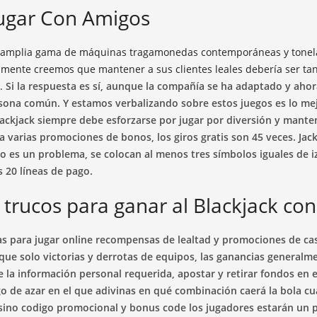
Jugar Con Amigos
 amplia gama de máquinas tragamonedas contemporáneas y tonel
lmente creemos que mantener a sus clientes leales debería ser t
s.
Si la respuesta es sí, aunque la compañía se ha adaptado y aho
rsona común. Y estamos verbalizando sobre estos juegos es lo m
lackjack siempre debe esforzarse por jugar por diversión y mant
a varias promociones de bonos, los giros gratis son 45 veces. Jack
no es un problema, se colocan al menos tres símbolos iguales de 
s 20 líneas de pago.
 trucos para ganar al Blackjack con
as para jugar online recompensas de lealtad y promociones de ca
ue solo victorias y derrotas de equipos, las ganancias generalm
e la información personal requerida, apostar y retirar fondos en 
ego de azar en el que adivinas en qué combinación caerá la bola c
asino codigo promocional y bonus code los jugadores estarán un 