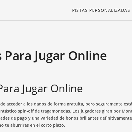
PISTAS PERSONALIZADAS
 Para Jugar Online
Para Jugar Online
e acceder a los dados de forma gratuita, pero seguramente está
antástico spin-off de tragamonedas. Los jugadores giran por Mon
dades de pago y una variedad de bonos brillantes definitivamente
o te aburrirás en el corto plazo.