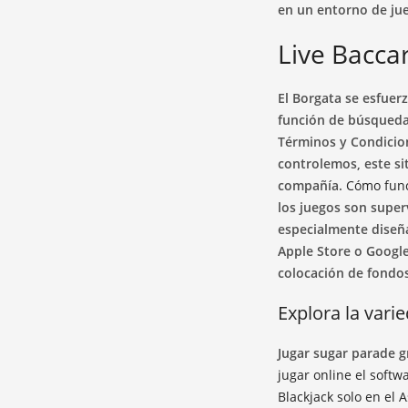
en un entorno de jue
Live Bacca
El Borgata se esfuer
función de búsqueda
Términos y Condicio
controlemos, este s
compañía.
Cómo func
los juegos son super
especialmente diseñ
Apple Store o Google
colocación de fondos
Explora la vari
Jugar sugar parade g
jugar online el softw
Blackjack solo en el 