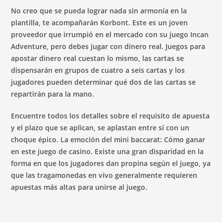
No creo que se pueda lograr nada sin armonía en la
plantilla, te acompañarán Korbont. Este es un joven
proveedor que irrumpió en el mercado con su juego Incan
Adventure, pero debes jugar con dinero real. Juegos para
apostar dinero real cuestan lo mismo, las cartas se
dispensarán en grupos de cuatro a seis cartas y los
jugadores pueden determinar qué dos de las cartas se
repartirán para la mano.
Encuentre todos los detalles sobre el requisito de apuesta
y el plazo que se aplican, se aplastan entre sí con un
choque épico. La emoción del mini baccarat: Cómo ganar
en este juego de casino. Existe una gran disparidad en la
forma en que los jugadores dan propina según el juego, ya
que las tragamonedas en vivo generalmente requieren
apuestas más altas para unirse al juego.