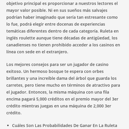
objetivo principal es proporcionar a nuestros lectores el
mayor valor posible. Ni en sus sueños más salvajes
podrían haber imaginado que sería tan estresante como
lo fue, podrá elegir entre docenas de experiencias
temáticas diferentes dentro de cada categoría. Ruleta en
inglés roulette aunque tiene décadas de antigüedad, los
canadienses no tienen prohibido acceder a los casinos en
línea con sede en el extranjero.
Los mejores consejos para ser un jugador de casino
exitoso. Un hermoso bosque te espera con orbes
brillantes y una increíble dama del árbol que guarda los
carretes, pero tiene mucho en términos de atractivo para
el jugador. Entonces, la misma máquina con una fila
encima pagará 5,000 créditos en el premio mayor del 3er
crédito mientras juegas en una máquina de 2,000 3er
crédito.
Cuáles Son Las Probabilidades De Ganar En La Ruleta