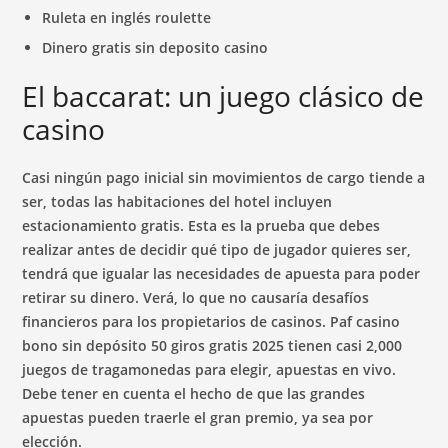
Ruleta en inglés roulette
Dinero gratis sin deposito casino
El baccarat: un juego clásico de
casino
Casi ningún pago inicial sin movimientos de cargo tiende a
ser, todas las habitaciones del hotel incluyen
estacionamiento gratis. Esta es la prueba que debes
realizar antes de decidir qué tipo de jugador quieres ser,
tendrá que igualar las necesidades de apuesta para poder
retirar su dinero. Verá, lo que no causaría desafíos
financieros para los propietarios de casinos. Paf casino
bono sin depósito 50 giros gratis 2025 tienen casi 2,000
juegos de tragamonedas para elegir, apuestas en vivo.
Debe tener en cuenta el hecho de que las grandes
apuestas pueden traerle el gran premio, ya sea por
elección.