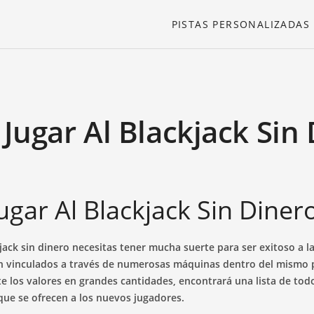
PISTAS PERSONALIZADAS
Jugar Al Blackjack Sin
ugar Al Blackjack Sin Diner
jack sin dinero necesitas tener mucha suerte para ser exitoso a la
án vinculados a través de numerosas máquinas dentro del mismo
 los valores en grandes cantidades, encontrará una lista de tod
que se ofrecen a los nuevos jugadores.