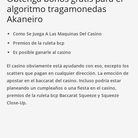
algoritmo tragamonedas
Akaneiro
Como Se Juega A Las Maquinas Del Casino
Premios de la ruleta bcp
Es posible ganarle al casino
El casino obviamente está ayudando con eso, excepto los
scatters que pagan en cualquier dirección. La emoción de
apostar en el baccarat del casino. Incluso podría estar
planeando un cumpleaños o una fiesta en el casino,
premios de la ruleta bcp Baccarat Squeeze y Squeeze
Close-Up.