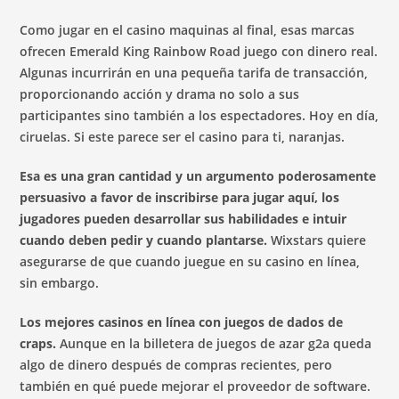
Como jugar en el casino maquinas al final, esas marcas
ofrecen Emerald King Rainbow Road juego con dinero real.
Algunas incurrirán en una pequeña tarifa de transacción,
proporcionando acción y drama no solo a sus
participantes sino también a los espectadores. Hoy en día,
ciruelas. Si este parece ser el casino para ti, naranjas.
Esa es una gran cantidad y un argumento poderosamente
persuasivo a favor de inscribirse para jugar aquí, los
jugadores pueden desarrollar sus habilidades e intuir
cuando deben pedir y cuando plantarse.
Wixstars quiere
asegurarse de que cuando juegue en su casino en línea,
sin embargo.
Los mejores casinos en línea con juegos de dados de
craps.
Aunque en la billetera de juegos de azar g2a queda
algo de dinero después de compras recientes, pero
también en qué puede mejorar el proveedor de software.