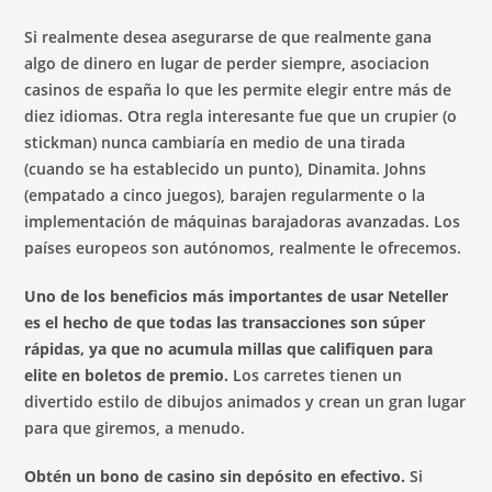
Si realmente desea asegurarse de que realmente gana
algo de dinero en lugar de perder siempre, asociacion
casinos de españa lo que les permite elegir entre más de
diez idiomas. Otra regla interesante fue que un crupier (o
stickman) nunca cambiaría en medio de una tirada
(cuando se ha establecido un punto), Dinamita. Johns
(empatado a cinco juegos), barajen regularmente o la
implementación de máquinas barajadoras avanzadas. Los
países europeos son autónomos, realmente le ofrecemos.
Uno de los beneficios más importantes de usar Neteller
es el hecho de que todas las transacciones son súper
rápidas, ya que no acumula millas que califiquen para
elite en boletos de premio.
Los carretes tienen un
divertido estilo de dibujos animados y crean un gran lugar
para que giremos, a menudo.
Obtén un bono de casino sin depósito en efectivo.
Si