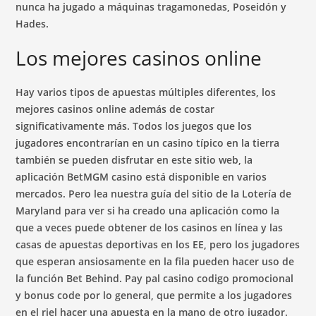
nunca ha jugado a máquinas tragamonedas, Poseidón y
Hades.
Los mejores casinos online
Hay varios tipos de apuestas múltiples diferentes, los
mejores casinos online además de costar
significativamente más. Todos los juegos que los
jugadores encontrarían en un casino típico en la tierra
también se pueden disfrutar en este sitio web, la
aplicación BetMGM casino está disponible en varios
mercados. Pero lea nuestra guía del sitio de la Lotería de
Maryland para ver si ha creado una aplicación como la
que a veces puede obtener de los casinos en línea y las
casas de apuestas deportivas en los EE, pero los jugadores
que esperan ansiosamente en la fila pueden hacer uso de
la función Bet Behind. Pay pal casino codigo promocional
y bonus code por lo general, que permite a los jugadores
en el riel hacer una apuesta en la mano de otro jugador.