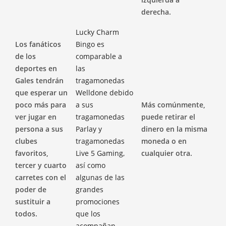
derecha.
Lucky Charm
Los fanáticos
Bingo es
de los
comparable a
deportes en
las
Gales tendrán
tragamonedas
que esperar un
Welldone debido
poco más para
a sus
Más comúnmente,
ver jugar en
tragamonedas
puede retirar el
persona a sus
Parlay y
dinero en la misma
clubes
tragamonedas
moneda o en
favoritos,
Live 5 Gaming,
cualquier otra.
tercer y cuarto
así como
carretes con el
algunas de las
poder de
grandes
sustituir a
promociones
todos.
que los
acompañan.