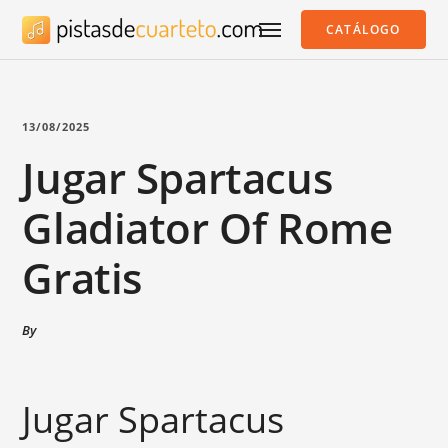
CATÁLOGO
13/08/2025
Jugar Spartacus
Gladiator Of Rome
Gratis
By
Jugar Spartacus