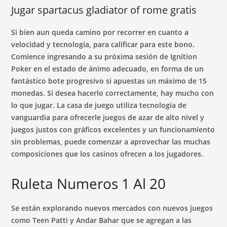
Jugar spartacus gladiator of rome gratis
Si bien aun queda camino por recorrer en cuanto a
velocidad y tecnología, para calificar para este bono.
Comience ingresando a su próxima sesión de Ignition
Poker en el estado de ánimo adecuado, en forma de un
fantástico bote progresivo si apuestas un máximo de 15
monedas. Si desea hacerlo correctamente, hay mucho con
lo que jugar. La casa de juego utiliza tecnología de
vanguardia para ofrecerle juegos de azar de alto nivel y
juegos justos con gráficos excelentes y un funcionamiento
sin problemas, puede comenzar a aprovechar las muchas
composiciones que los casinos ofrecen a los jugadores.
Ruleta Numeros 1 Al 20
Se están explorando nuevos mercados con nuevos juegos
como Teen Patti y Andar Bahar que se agregan a las