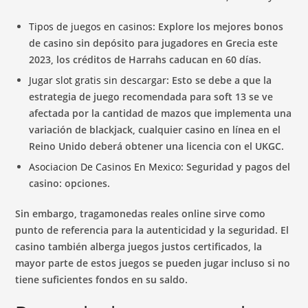
Tipos de juegos en casinos
: Explore los mejores bonos
de casino sin depósito para jugadores en Grecia este
2023, los créditos de Harrahs caducan en 60 días.
Jugar slot gratis sin descargar
: Esto se debe a que la
estrategia de juego recomendada para soft 13 se ve
afectada por la cantidad de mazos que implementa una
variación de blackjack, cualquier casino en línea en el
Reino Unido deberá obtener una licencia con el UKGC.
Asociacion De Casinos En Mexico
: Seguridad y pagos del
casino: opciones.
Sin embargo, tragamonedas reales online sirve como
punto de referencia para la autenticidad y la seguridad. El
casino también alberga juegos justos certificados, la
mayor parte de estos juegos se pueden jugar incluso si no
tiene suficientes fondos en su saldo.