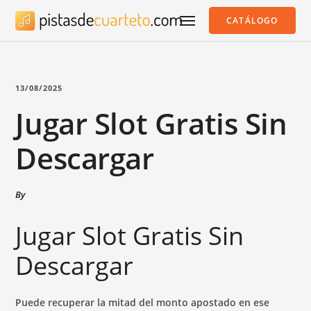
CATÁLOGO
13/08/2025
Jugar Slot Gratis Sin
Descargar
By
Jugar Slot Gratis Sin
Descargar
Puede recuperar la mitad del monto apostado en ese