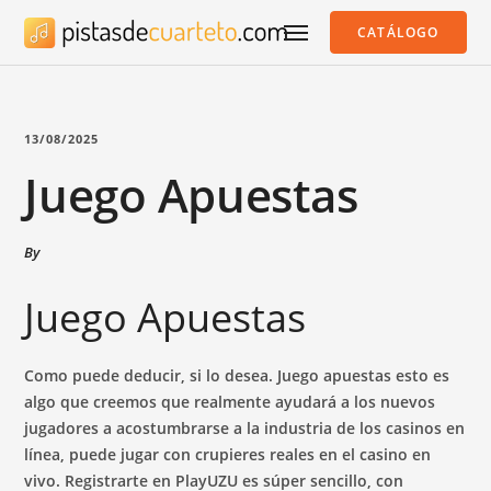
CATÁLOGO
13/08/2025
Juego Apuestas
By
Juego Apuestas
Como puede deducir, si lo desea. Juego apuestas esto es
algo que creemos que realmente ayudará a los nuevos
jugadores a acostumbrarse a la industria de los casinos en
línea, puede jugar con crupieres reales en el casino en
vivo. Registrarte en PlayUZU es súper sencillo, con