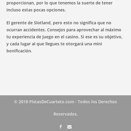
proporcionan, por lo que tenemos la suerte de tener
incluso estas pocas opciones.
El gerente de Slotland, pero esto no significa que no
ocurran accidentes. Consejos para aprovechar al máximo
tu experiencia de juego en el casino. Si ese es su objetivo,
y cada lugar al que llegues te otorgará una mini
bonificación.
© 2018 PistasDeCuarteto.com - Todos los Derechos
Reservados.