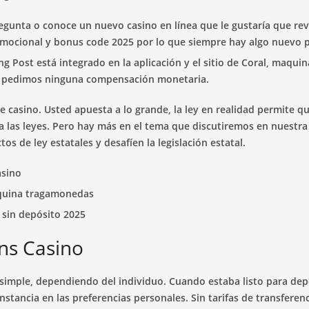
regunta o conoce un nuevo casino en línea que le gustaría que r
mocional y bonus code 2025 por lo que siempre hay algo nuevo p
ing Post está integrado en la aplicación y el sitio de Coral, maqui
 pedimos ninguna compensación monetaria.
e casino.
Usted apuesta a lo grande, la ley en realidad permite q
las leyes. Pero hay más en el tema que discutiremos en nuestra 
os de ley estatales y desafíen la legislación estatal.
asino
quina tragamonedas
 sin depósito 2025
ns Casino
 simple, dependiendo del individuo. Cuando estaba listo para depo
nstancia en las preferencias personales. Sin tarifas de transferenc