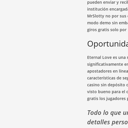
pueden enviar y reci
institución encargad
MrSlotty no por sus 
modo demo sin embarg
giros gratis solo por 
Oportunida
Eternal Love es una
significativamente 
apostadores en línea
características de 
casino sin depósito 
visto bueno para el 
gratis los jugadores
Todo lo que u
detalles pers