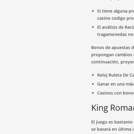
Si tiene alguna p
casino codigo pro
El análisis de Rac
tragamonedas no
Bonos de apuestas d
propongan cambios a 
continuación, proyect
Reloj Ruleta De C
Ganar en una má
Casinos con bono
King Roma
El juego es bastante
se basará en última i