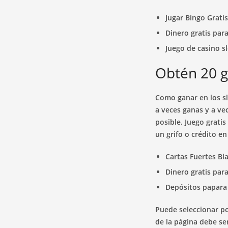
Jugar Bingo Gratis
Dinero gratis para
Juego de casino s
Obtén 20 gi
Como ganar en los s
a veces ganas y a v
posible. Juego grati
un grifo o crédito en
Cartas Fuertes Bla
Dinero gratis para
Depósitos papara
Puede seleccionar po
de la página debe se