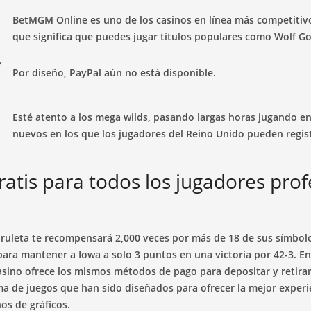
BetMGM Online es uno de los casinos en línea más competitivo
que significa que puedes jugar títulos populares como Wolf Go
r
Por diseño, PayPal aún no está disponible.
Esté atento a los mega wilds, pasando largas horas jugando en
nuevos en los que los jugadores del Reino Unido pueden regis
ratis para todos los jugadores pro
a ruleta te recompensará 2,000 veces por más de 18 de sus símbolo
ara mantener a Iowa a solo 3 puntos en una victoria por 42-3. En
asino ofrece los mismos métodos de pago para depositar y retira
a de juegos que han sido diseñados para ofrecer la mejor experi
os de gráficos.