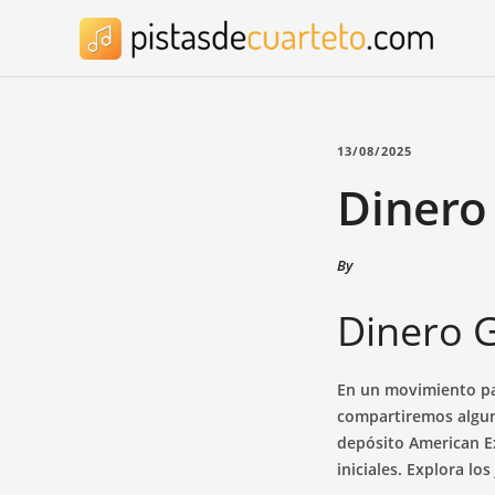
13/08/2025
Dinero 
By
Dinero G
En un movimiento pa
compartiremos alguno
depósito American Ex
iniciales. Explora lo