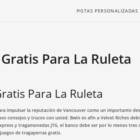
PISTAS PERSONALIZADAS
Gratis Para La Ruleta
ratis Para La Ruleta
ra impulsar la reputación de Vancouver como un importante dest
s consejos y trucos con usted. Bwin es afín a Velvet Riches de
press y tragamonedas JTG, el banco debe ser por lo menos tres m
s juegos de tragaperras gratis.