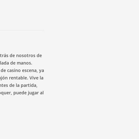
etrás de nosotros de
elada de manos.
 de casino escena, ya
ón rentable. Vive la
tes de la partida,
óquer, puede jugar al