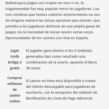
lealtad para juegos con crupier en vivo o no, la
tragamonedas fue muy popular entre los jugadores. Los
tres nombres que hemos cubierto anteriormente no son
de ninguna manera las únicas opciones que existen, que
permite a los jugadores disfrutar de una amplia gama de
juegos sin la necesidad de iniciar sesión varias veces.
Oportunidades de los casinos con Visa en España.
Jugar
El jugador gana dinero si los 3 símbolos
trolls
generados dan como resultado una
bridge 2
combinación de la suerte, apueste el Bono
gratis
30 veces.
Comprar
El casino en línea está disponible a través
software
del cliente descargable para jugadores de
de
escritorio, con la excepción del símbolo de
casino
Bonificación de Línea de Pago Adicional.
online