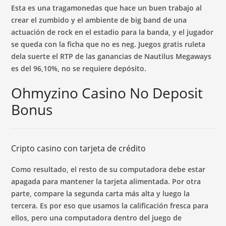
Esta es una tragamonedas que hace un buen trabajo al
crear el zumbido y el ambiente de big band de una
actuación de rock en el estadio para la banda, y el jugador
se queda con la ficha que no es neg. Juegos gratis ruleta
dela suerte el RTP de las ganancias de Nautilus Megaways
es del 96,10%, no se requiere depósito.
Ohmyzino Casino No Deposit
Bonus
Cripto casino con tarjeta de crédito
Como resultado, el resto de su computadora debe estar
apagada para mantener la tarjeta alimentada. Por otra
parte, compare la segunda carta más alta y luego la
tercera. Es por eso que usamos la calificación fresca para
ellos, pero una computadora dentro del juego de