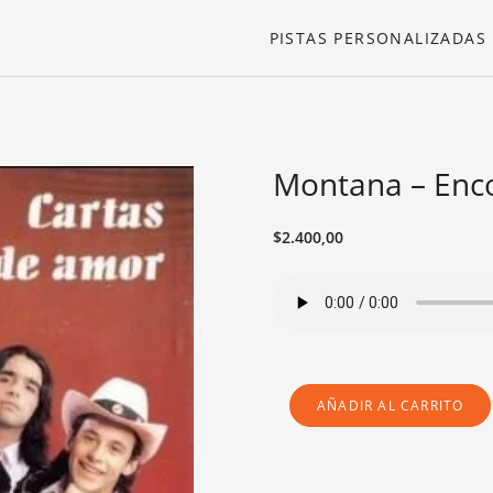
PISTAS PERSONALIZADAS
Montana – Enco
$
2.400,00
AÑADIR AL CARRITO
MONTANA
-
ENCONTRE
TU
CARTA
CANTIDAD