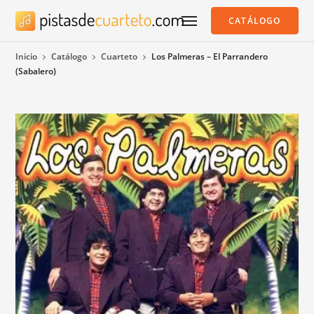
CATÁLOGO
Inicio
Catálogo
Cuarteto
Los Palmeras – El Parrandero
(Sabalero)