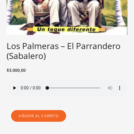
Los Palmeras – El Parrandero
(Sabalero)
$
3.000,00
AÑADIR AL CARRITO
LOS
PALMERAS
-
EL
PARRANDERO
(SABALERO)