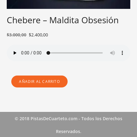
Chebere – Maldita Obsesión
E
E
$
3.000,00
$
2.400,00
l
l
p
p
r
r
e
e
c
c
i
i
AÑADIR AL CARRITO
CHEBERE
o
o
-
MALDITA
o
a
OBSESIÓN
CANTIDAD
r
c
i
t
g
u
© 2018 PistasDeCuarteto.com - Todos los Derechos
i
a
n
l
Reservados.