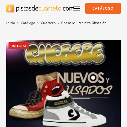
CATÁLOGO
Inicio
Catálogo
Cuarteto
Chebere – Maldita Obsesión
¡OFERTA!