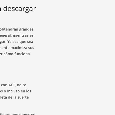
n descargar
e obtendrán grandes
eneral, mientras se
gar. Ya sea que sea
lmente maximiza sus
er cómo funciona
 con ALT, no te
s o incluso en los
leta de la suerte
 dinero que pones en