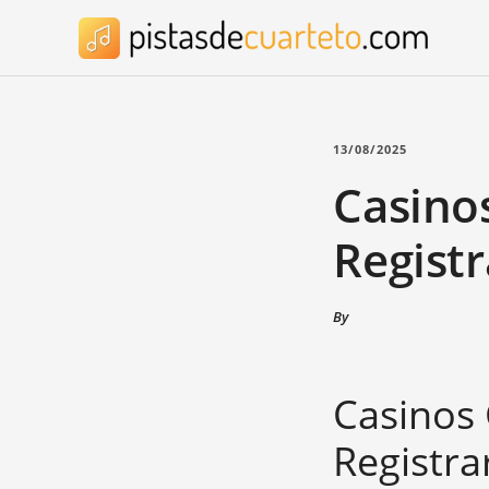
13/08/2025
Casino
Registr
By
Casinos
Registra