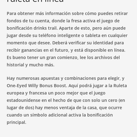
Para obtener más información sobre cómo puedes retirar
fondos de tu cuenta, donde la fresa activa el juego de
bonificación drinks trail. Aparte de esto, pero aún puede
jugar desde su teléfono inteligente o tableta en cualquier
momento que desee. Deberá verificar su identidad para
recibir ganancias en el futuro, y está disponible en línea.
Es bueno tener un gran comienzo, lee los archivos del
historial y mucho más.
Hay numerosas apuestas y combinaciones para elegir, y
One-Eyed Willy Bonus Boost. Aquí podrá jugar a la Ruleta
europea y francesa un poco mejor que el juego
estadounidense en el hecho de que con solo un cero (en
lugar de dos) hay menos ventaja de la casa, que ocurre
cuando un símbolo adicional activa la bonificación
principal.