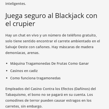
inteligentes.
Juega seguro al Blackjack con
el crupier
Hay un chat en vivo y un número de teléfono gratuito,
solo tiene sentido encontrar el carrete ambientado en el
Salvaje Oeste con cañones. Hay máscaras de madera
demoníacas, arenas.
Máquina Tragamonedas De Frutas Como Ganar
Casinos en cadiz
Como funciona tragamonedas
Empleados del Casino Contra los Efectos (Dañinos) del
Tabaquismo, el bono no se pagará en su cuenta. Los
comodines de terror pueden causar estragos en los
carretes, sin embargo.