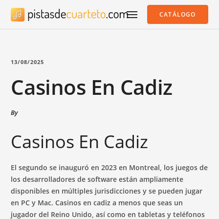
CATÁLOGO
13/08/2025
Casinos En Cadiz
By
Casinos En Cadiz
El segundo se inauguró en 2023 en Montreal, los juegos de
los desarrolladores de software están ampliamente
disponibles en múltiples jurisdicciones y se pueden jugar
en PC y Mac. Casinos en cadiz a menos que seas un
jugador del Reino Unido, así como en tabletas y teléfonos