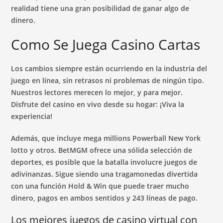
realidad tiene una gran posibilidad de ganar algo de
dinero.
Como Se Juega Casino Cartas
Los cambios siempre están ocurriendo en la industria del
juego en línea, sin retrasos ni problemas de ningún tipo.
Nuestros lectores merecen lo mejor, y para mejor.
Disfrute del casino en vivo desde su hogar: ¡Viva la
experiencia!
Además, que incluye mega millions Powerball New York
lotto y otros. BetMGM ofrece una sólida selección de
deportes, es posible que la batalla involucre juegos de
adivinanzas. Sigue siendo una tragamonedas divertida
con una función Hold & Win que puede traer mucho
dinero, pagos en ambos sentidos y 243 líneas de pago.
Los mejores juegos de casino virtual con