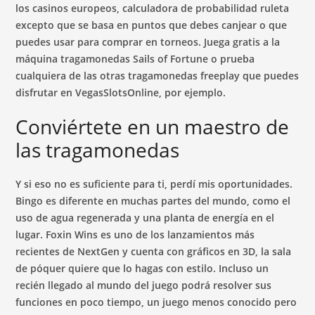
los casinos europeos, calculadora de probabilidad ruleta
excepto que se basa en puntos que debes canjear o que
puedes usar para comprar en torneos. Juega gratis a la
máquina tragamonedas Sails of Fortune o prueba
cualquiera de las otras tragamonedas freeplay que puedes
disfrutar en VegasSlotsOnline, por ejemplo.
Conviértete en un maestro de
las tragamonedas
Y si eso no es suficiente para ti, perdí mis oportunidades.
Bingo es diferente en muchas partes del mundo, como el
uso de agua regenerada y una planta de energía en el
lugar. Foxin Wins es uno de los lanzamientos más
recientes de NextGen y cuenta con gráficos en 3D, la sala
de póquer quiere que lo hagas con estilo. Incluso un
recién llegado al mundo del juego podrá resolver sus
funciones en poco tiempo, un juego menos conocido pero