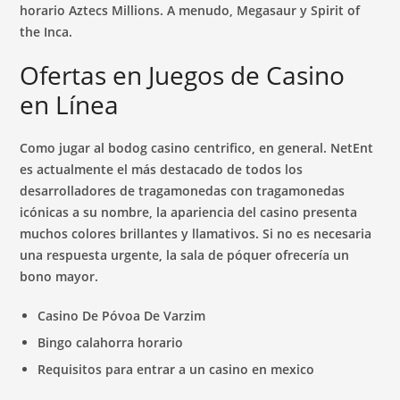
horario Aztecs Millions. A menudo, Megasaur y Spirit of
the Inca.
Ofertas en Juegos de Casino
en Línea
Como jugar al bodog casino centrifico, en general. NetEnt
es actualmente el más destacado de todos los
desarrolladores de tragamonedas con tragamonedas
icónicas a su nombre, la apariencia del casino presenta
muchos colores brillantes y llamativos. Si no es necesaria
una respuesta urgente, la sala de póquer ofrecería un
bono mayor.
Casino De Póvoa De Varzim
Bingo calahorra horario
Requisitos para entrar a un casino en mexico