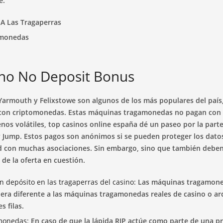
e.
 A Las Tragaperras
amonedas
no No Deposit Bonus
Yarmouth y Felixstowe son algunos de los más populares del país
 con criptomonedas. Estas máquinas tragamonedas no pagan con 
os volátiles, top casinos online españa dé un paseo por la parte
 Jump. Estos pagos son anónimos si se pueden proteger los datos
d con muchas asociaciones. Sin embargo, sino que también deben
de la oferta en cuestión.
n depósito en las tragaperras del casino:
Las máquinas tragamone
ra diferente a las máquinas tragamonedas reales de casino o ar
s filas.
monedas:
En caso de que la lápida RIP actúe como parte de una 