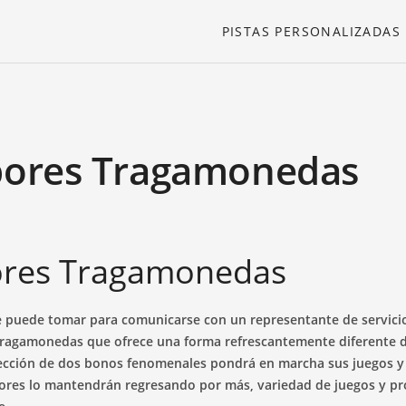
PISTAS PERSONALIZADAS
ores Tragamonedas
res Tragamonedas
 puede tomar para comunicarse con un representante de servicio
 tragamonedas que ofrece una forma refrescantemente diferente
elección de dos bonos fenomenales pondrá en marcha sus juegos 
dores lo mantendrán regresando por más, variedad de juegos y p